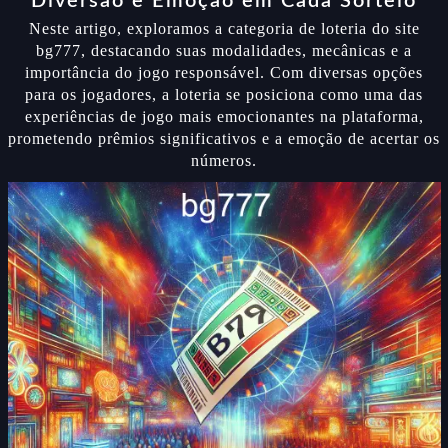
Diversão e Emoção em Cada Sorteio
Neste artigo, exploramos a categoria de loteria do site
bg777, destacando suas modalidades, mecânicas e a
importância do jogo responsável. Com diversas opções
para os jogadores, a loteria se posiciona como uma das
experiências de jogo mais emocionantes na plataforma,
prometendo prêmios significativos e a emoção de acertar os
números.