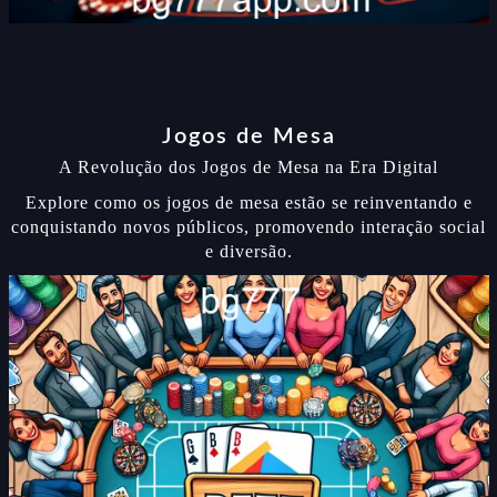
Jogos de Mesa
A Revolução dos Jogos de Mesa na Era Digital
Explore como os jogos de mesa estão se reinventando e
conquistando novos públicos, promovendo interação social
e diversão.