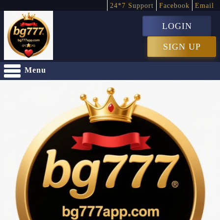
24*7 Support
Facebook
Email
LOGIN
SIGN UP
Menu