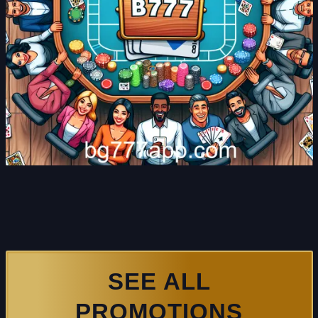
SEE ALL
PROMOTIONS