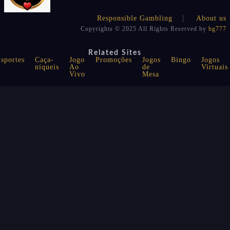
Responsible Gambling
About us
Copyrights © 2025 All Rights Reserved by
bg777
Related Sites
sportes
Caça-
Jogo
Promoções
Jogos
Bingo
Jogos
níqueis
Ao
de
Virtuais
Vivo
Mesa