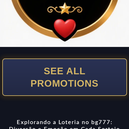
SEE ALL
PROMOTIONS
Explorando a Loteria no bg777: