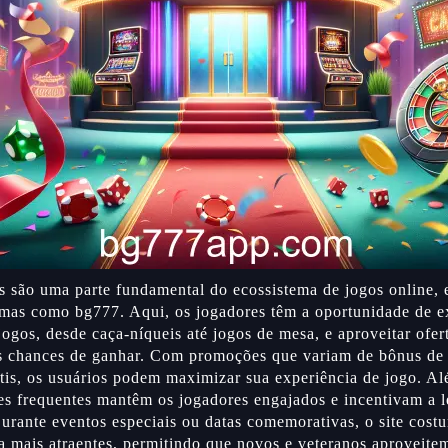
 são uma parte fundamental do ecossistema de jogos online, 
rmas como bg777. Aqui, os jogadores têm a oportunidade de e
jogos, desde caça-níqueis até jogos de mesa, e aproveitar ofe
s chances de ganhar. Com promoções que variam de bônus de 
tis, os usuários podem maximizar sua experiência de jogo. Al
s frequentes mantêm os jogadores engajados e incentivam a l
urante eventos especiais ou datas comemorativas, o site cost
da mais atraentes, permitindo que novos e veteranos aproveit