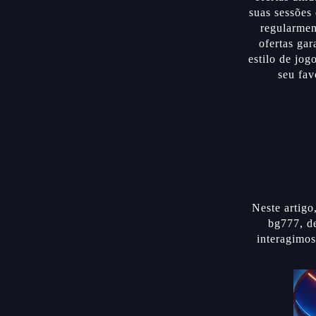
suas sessões 
regularmen
ofertas gar
estilo de jog
seu fav
Neste artigo
bg777, d
interagimos