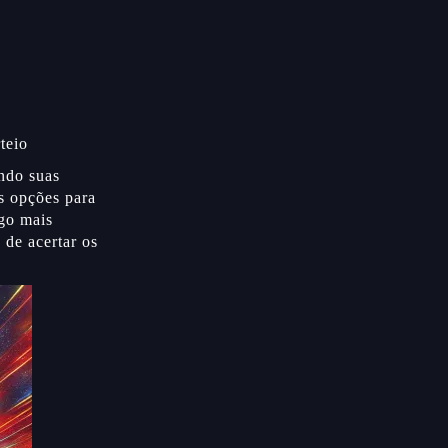
teio
ando suas
s opções para
ogo mais
 de acertar os