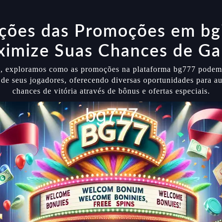
ções das Promoções em b
imize Suas Chances de G
o, exploramos como as promoções na plataforma bg777 podem
 de seus jogadores, oferecendo diversas oportunidades para a
chances de vitória através de bônus e ofertas especiais.