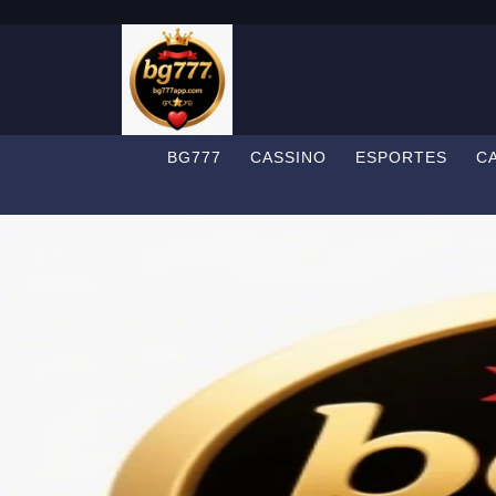
BG777
CASSINO
ESPORTES
C