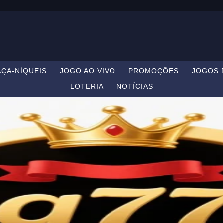
AÇA-NÍQUEIS
JOGO AO VIVO
PROMOÇÕES
JOGOS 
LOTERIA
NOTÍCIAS