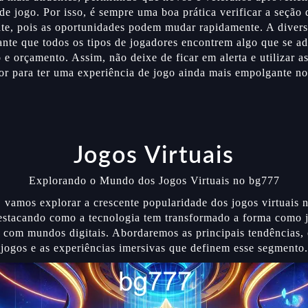
de jogo. Por isso, é sempre uma boa prática verificar a seçã
te, pois as oportunidades podem mudar rapidamente. A divers
ante que todos os tipos de jogadores encontrem algo que se a
o e orçamento. Assim, não deixe de ficar em alerta e utilizar 
or para ter uma experiência de jogo ainda mais empolgante n
Jogos Virtuais
Explorando o Mundo dos Jogos Virtuais no bg777
, vamos explorar a crescente popularidade dos jogos virtuais 
estacando como a tecnologia tem transformado a forma como 
 com mundos digitais. Abordaremos as principais tendências,
jogos e as experiências imersivas que definem esse segmento.