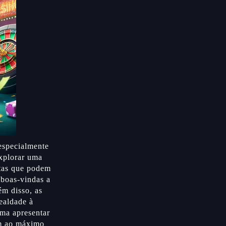
especialmente
xplorar uma
rtas que podem
boas-vindas a
ém disso, as
ealdade à
uma apresentar
em ao máximo